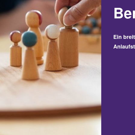
Be
Ein bre
Anlaufst