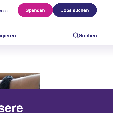
Spenden
Jobs suchen
resse
agieren
Suchen
sere