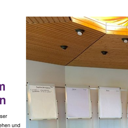
m
en
ser
tehen und