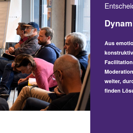
Entschei
Dynami
Aus emotio
konstrukti
Facilitatio
Moderation
weiter, du
finden Lös