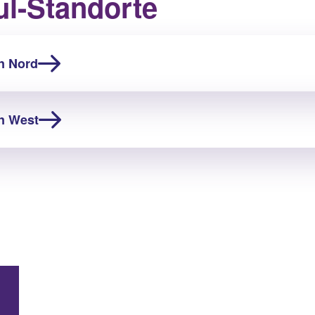
l-Standorte
n Nord
n West